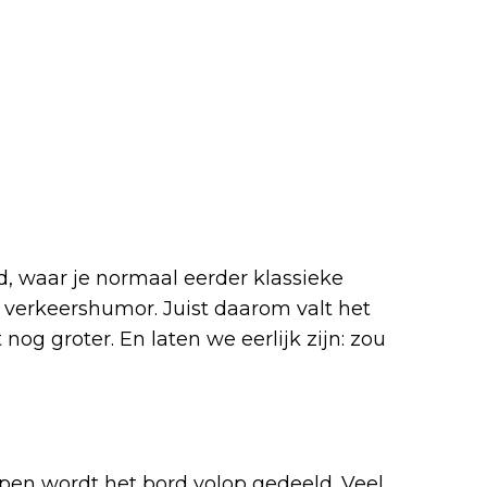
d, waar je normaal eerder klassieke
 verkeershumor. Juist daarom valt het
og groter. En laten we eerlijk zijn: zou
en wordt het bord volop gedeeld. Veel