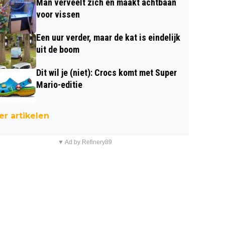
Man verveelt zich en maakt achtbaan
voor vissen
Een uur verder, maar de kat is eindelijk
uit de boom
Dit wil je (niet): Crocs komt met Super
Mario-editie
r artikelen
▼ Ad by Refinery89