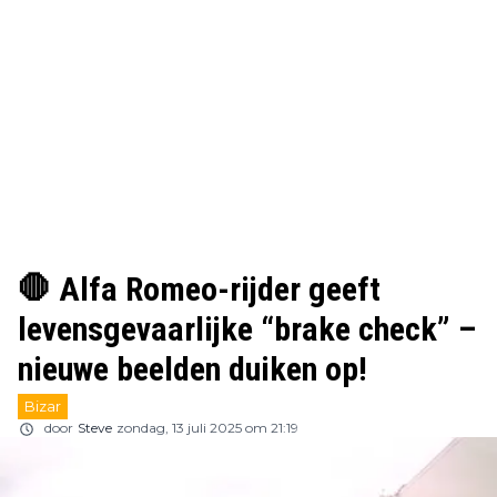
🛑 Alfa Romeo-rijder geeft
levensgevaarlijke “brake check” –
nieuwe beelden duiken op!
Bizar
door
Steve
zondag, 13 juli 2025 om 21:19