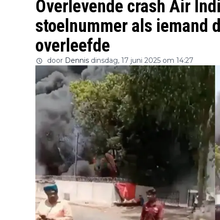
Overlevende crash Air Indi
stoelnummer als iemand di
overleefde
door
Dennis
dinsdag, 17 juni 2025 om 14:27