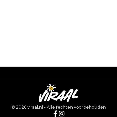
©
2026
viraal.nl
-
Alle rechten voorbehouden