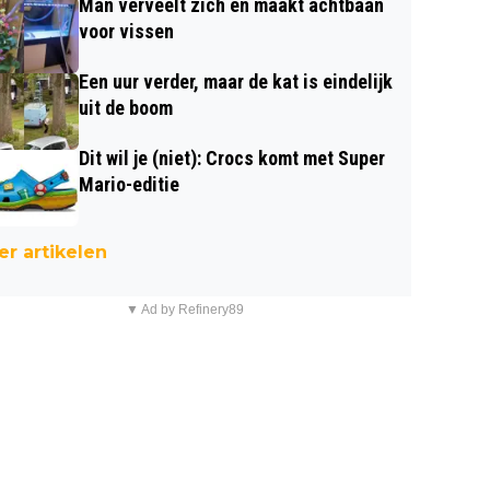
Man verveelt zich en maakt achtbaan
voor vissen
Een uur verder, maar de kat is eindelijk
uit de boom
Dit wil je (niet): Crocs komt met Super
Mario-editie
r artikelen
▼ Ad by Refinery89