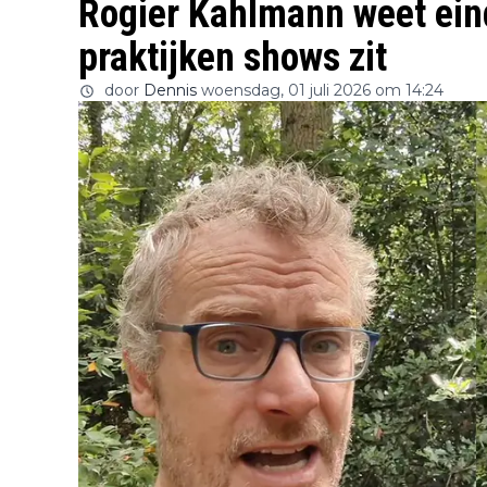
Rogier Kahlmann weet eind
praktijken shows zit
door
Dennis
woensdag, 01 juli 2026 om 14:24