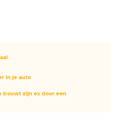
aal
r in je auto
n trouwt zijn ex door een