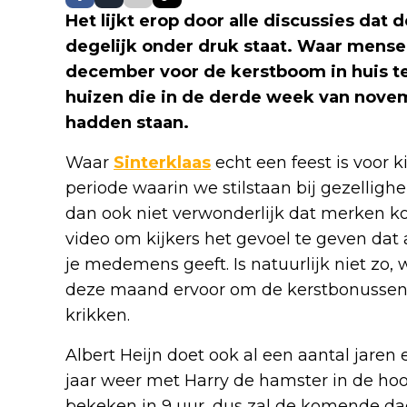
Het lijkt erop door alle discussies dat d
degelijk onder druk staat. Waar mens
december voor de kerstboom in huis te h
huizen die in de derde week van nove
hadden staan.
Waar
Sinterklaas
echt een feest is voor k
periode waarin we stilstaan bij gezellig
dan ook niet verwonderlijk dat merken
video om kijkers het gevoel te geven dat a
je medemens geeft. Is natuurlijk niet zo, 
deze maand ervoor om de kerstbonussen
krikken.
Albert Heijn doet ook al een aantal jaren 
jaar weer met Harry de hamster in de hoof
bekeken in 9 uur, dus zal de komende dag