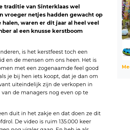
e traditie van Sinterklaas wel
en vroeger netjes hadden gewacht op
alen, waren er dit jaar al heel veel
mber al een knusse kerstboom
inderen, is het kerstfeest toch een
heid en de mensen om ons heen. Het is
Mee
 komen met een zogenaamde feel good
ls je bij hen iets koopt, dat je dan om
want uiteindelijk zijn de verkopen in
 van de managers nog even op te
een duit in het zakje en dat doen ze dit
drol. De video is ruim 135.000 keer
en nog viraler gaan. En heb je als