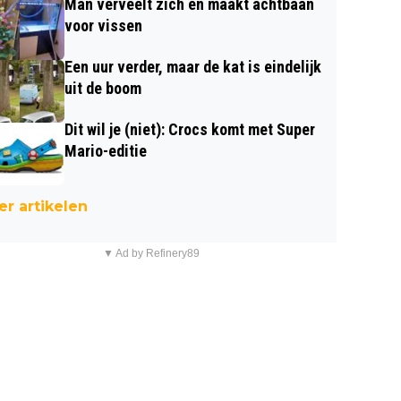
Man verveelt zich en maakt achtbaan
voor vissen
Een uur verder, maar de kat is eindelijk
uit de boom
Dit wil je (niet): Crocs komt met Super
Mario-editie
r artikelen
▼ Ad by Refinery89