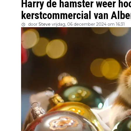
Harry de hamster weer hoof
kerstcommercial van Alber
door
Steve
vrijdag, 06 december 2024 om 16:31