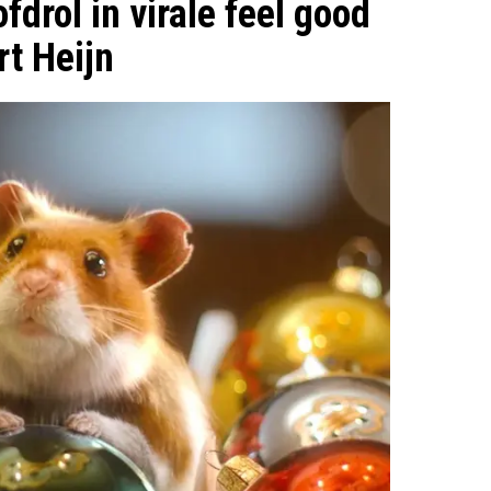
drol in virale feel good
t Heijn