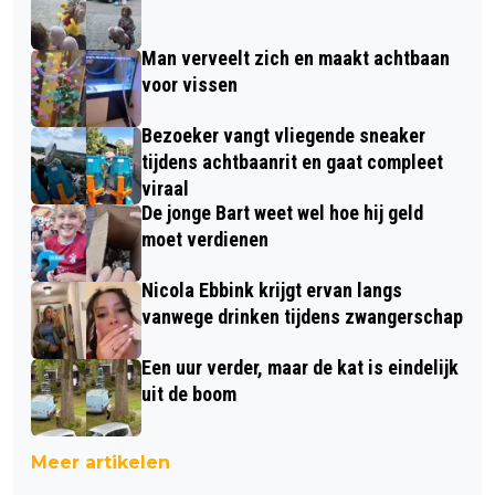
Man verveelt zich en maakt achtbaan
voor vissen
Bezoeker vangt vliegende sneaker
tijdens achtbaanrit en gaat compleet
viraal
De jonge Bart weet wel hoe hij geld
moet verdienen
Nicola Ebbink krijgt ervan langs
vanwege drinken tijdens zwangerschap
Een uur verder, maar de kat is eindelijk
uit de boom
Meer artikelen