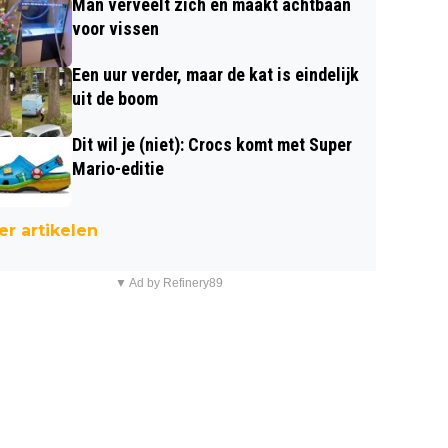
Man verveelt zich en maakt achtbaan
voor vissen
Een uur verder, maar de kat is eindelijk
uit de boom
Dit wil je (niet): Crocs komt met Super
Mario-editie
r artikelen
▼ Ad by Refinery89