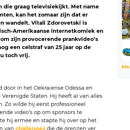
 die graag televisiekijkt. Met name
nten, kan het zomaar zijn dat er
n wandelt. Vitali Zdorovetski is
sisch-Amerikaanse internetkomiek en
 om zijn provocerende prankvideo’s
og een celstraf van 25 jaar op de
u toch vrij.
Mee
gd door in het Oekraïense Odessa en
Verenigde Staten. Hij heeft al van alles
 Zo wilde hij eerst professioneel
lende video’s op om sponsors te
te hij ermee en stapte hij over op het
en van
challenges
die de grenzen ver