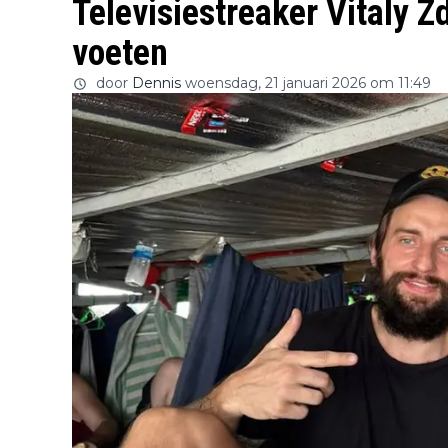
Televisiestreaker Vitaly Z
voeten
door
Dennis
woensdag, 21 januari 2026 om 11:49