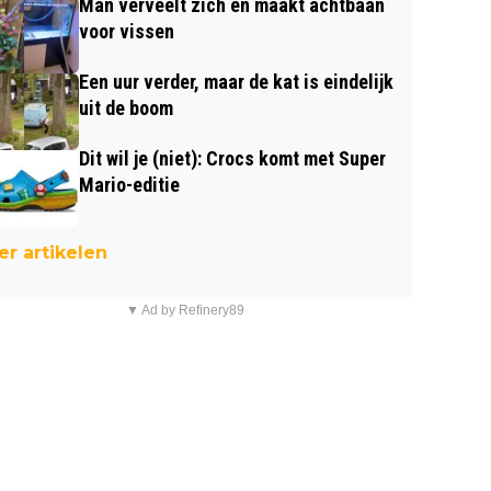
Man verveelt zich en maakt achtbaan
voor vissen
Een uur verder, maar de kat is eindelijk
uit de boom
Dit wil je (niet): Crocs komt met Super
Mario-editie
r artikelen
▼ Ad by Refinery89