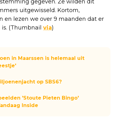
oestemming gegeven. Ze wilden dit
mmers uitgewisseld. Kortom,
n en lezen we over 9 maanden dat er
 is. (Thumbnail
via
)
joen in Maarssen is helemaal uit
eestje'
Miljoenenjacht op SBS6?
beelden 'Stoute Pieten Bingo'
Vandaag Inside