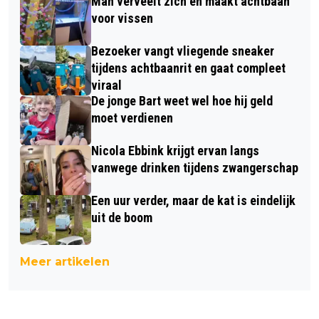
Man verveelt zich en maakt achtbaan
voor vissen
Bezoeker vangt vliegende sneaker
tijdens achtbaanrit en gaat compleet
viraal
De jonge Bart weet wel hoe hij geld
moet verdienen
Nicola Ebbink krijgt ervan langs
vanwege drinken tijdens zwangerschap
Een uur verder, maar de kat is eindelijk
uit de boom
Meer artikelen