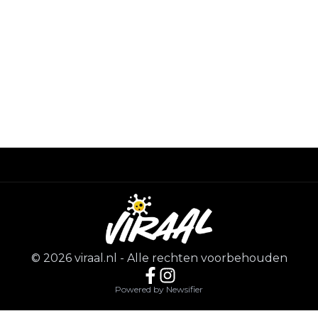
©
2026
viraal.nl
-
Alle rechten voorbehouden
Powered by Newsifier