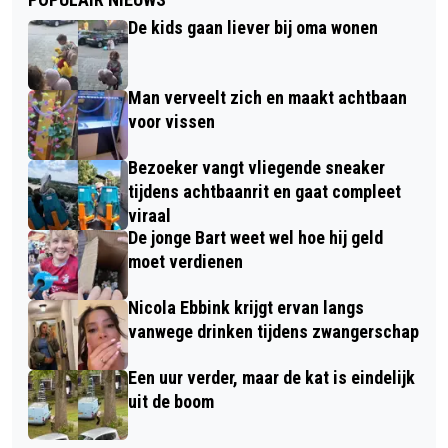
De kids gaan liever bij oma wonen
Man verveelt zich en maakt achtbaan
voor vissen
Bezoeker vangt vliegende sneaker
tijdens achtbaanrit en gaat compleet
viraal
De jonge Bart weet wel hoe hij geld
moet verdienen
Nicola Ebbink krijgt ervan langs
vanwege drinken tijdens zwangerschap
Een uur verder, maar de kat is eindelijk
uit de boom