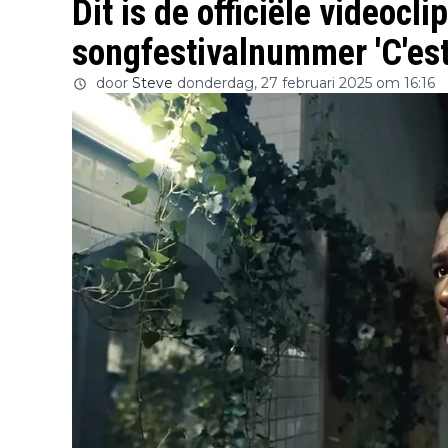
Dit is de officiële videocli
songfestivalnummer 'C'est
door
Steve
donderdag, 27 februari 2025 om 16:16