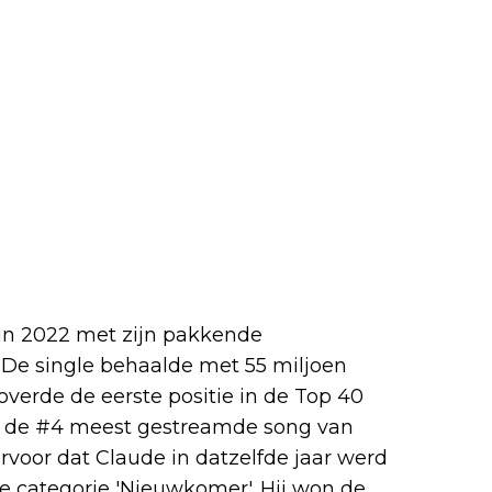
in 2022 met zijn pakkende
 De single behaalde met 55 miljoen
overde de eerste positie in de Top 40
gle de #4 meest gestreamde song van
ervoor dat Claude in datzelfde jaar werd
 categorie 'Nieuwkomer'. Hij won de