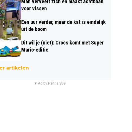
Man verveelt zich en maakt achtbaan
voor vissen
Een uur verder, maar de kat is eindelijk
uit de boom
Dit wil je (niet): Crocs komt met Super
Mario-editie
r artikelen
▼ Ad by Refinery89