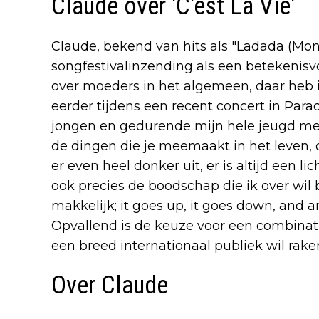
Claude over 'C'est La Vie'
Claude, bekend van hits als "Ladada (Mon D
songfestivalinzending als een betekenisvo
over moeders in het algemeen, daar heb ik
eerder tijdens een recent concert in Parad
jongen en gedurende mijn hele jeugd mee
de dingen die je meemaakt in het leven, oo
er even heel donker uit, er is altijd een li
ook precies de boodschap die ik over wil b
makkelijk; it goes up, it goes down, and a
Opvallend is de keuze voor een combinat
een breed internationaal publiek wil rake
Over Claude