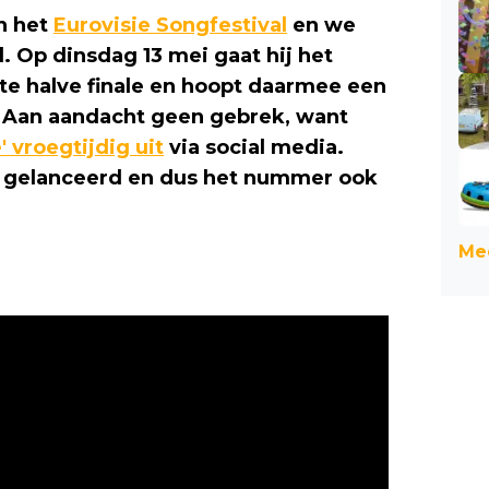
n het
Eurovisie Songfestival
en we
. Op dinsdag 13 mei gaat hij het
ste halve finale en hoopt daarmee een
n. Aan aandacht geen gebrek, want
e' vroegtijdig uit
via social media.
ip gelanceerd en dus het nummer ook
Mee