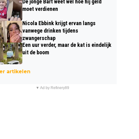
De jonge Bart weet wel hoe hij geld
moet verdienen
Nicola Ebbink krijgt ervan langs
vanwege drinken tijdens
zwangerschap
Een uur verder, maar de kat is eindelijk
uit de boom
r artikelen
▼ Ad by Refinery89