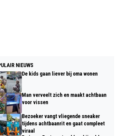
ULAIR NIEUWS
De kids gaan liever bij oma wonen
Man verveelt zich en maakt achtbaan
voor vissen
Bezoeker vangt vliegende sneaker
tijdens achtbaanrit en gaat compleet
viraal