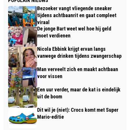
POPULAIR NIEUWS
Bezoeker vangt vliegende sneaker
tijdens achtbaanrit en gaat compleet
viraal
De jonge Bart weet wel hoe hij geld
moet verdienen
Nicola Ebbink krijgt ervan langs
vanwege drinken tijdens zwangerschap
Man verveelt zich en maakt achtbaan
voor vissen
Een uur verder, maar de kat is eindelijk
uit de boom
Dit wil je (niet): Crocs komt met Super
Mario-editie