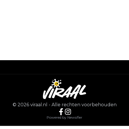
©
2026
viraal.nl
-
Alle rechten voorbehouden
Powered by Newsifier