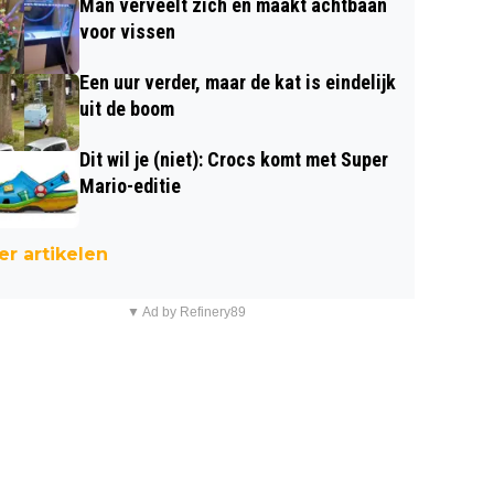
Man verveelt zich en maakt achtbaan
voor vissen
Een uur verder, maar de kat is eindelijk
uit de boom
Dit wil je (niet): Crocs komt met Super
Mario-editie
r artikelen
▼ Ad by Refinery89