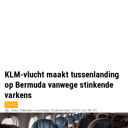
KLM-vlucht maakt tussenlanding
op Bermuda vanwege stinkende
varkens
OMG
door
Dennis
maandag, 16 december 2024 om 18:03