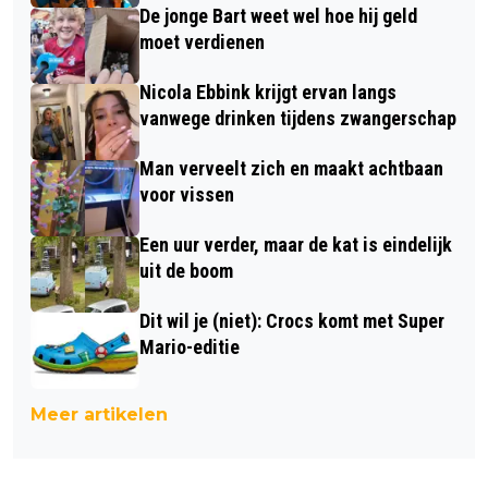
De jonge Bart weet wel hoe hij geld
moet verdienen
Nicola Ebbink krijgt ervan langs
vanwege drinken tijdens zwangerschap
Man verveelt zich en maakt achtbaan
voor vissen
Een uur verder, maar de kat is eindelijk
uit de boom
Dit wil je (niet): Crocs komt met Super
Mario-editie
Meer artikelen