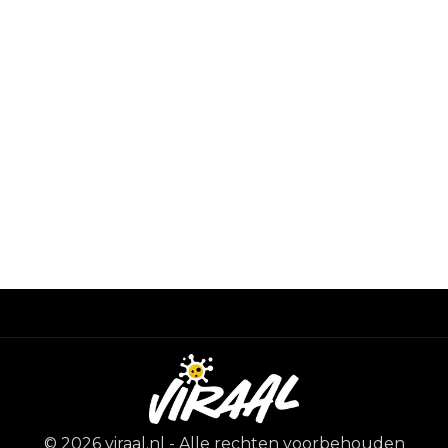
©
2026
viraal.nl
-
Alle rechten voorbehouden