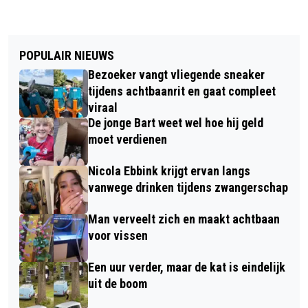
POPULAIR NIEUWS
Bezoeker vangt vliegende sneaker
tijdens achtbaanrit en gaat compleet
viraal
De jonge Bart weet wel hoe hij geld
moet verdienen
Nicola Ebbink krijgt ervan langs
vanwege drinken tijdens zwangerschap
Man verveelt zich en maakt achtbaan
voor vissen
Een uur verder, maar de kat is eindelijk
uit de boom