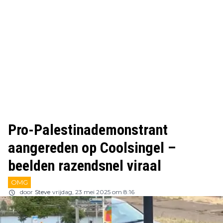
Pro-Palestinademonstrant
aangereden op Coolsingel –
beelden razendsnel viraal
OMG
door
Steve
vrijdag, 23 mei 2025 om 8:16