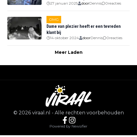
27 januari 2025
door
Dennis
0
reacties
OMG
Dame van plezier heeft er een tevreden
klant bij
14 oktober 2024
door
Dennis
0
reacties
Meer Laden
©
2026
viraal.nl
-
Alle rechten voorbehouden
Powered by Newsifier