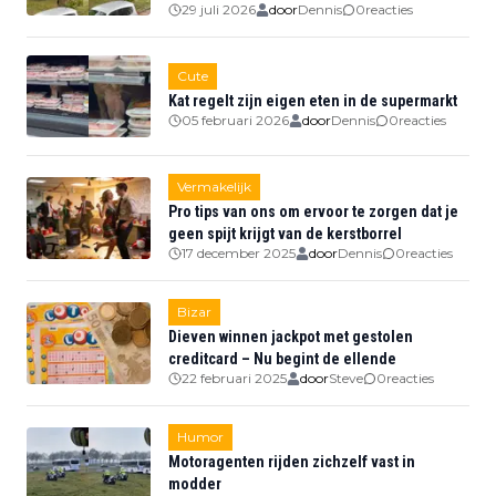
29 juli 2026
door
Dennis
0
reacties
Cute
Kat regelt zijn eigen eten in de supermarkt
05 februari 2026
door
Dennis
0
reacties
Vermakelijk
Pro tips van ons om ervoor te zorgen dat je
geen spijt krijgt van de kerstborrel
17 december 2025
door
Dennis
0
reacties
Bizar
Dieven winnen jackpot met gestolen
creditcard – Nu begint de ellende
22 februari 2025
door
Steve
0
reacties
Humor
Motoragenten rijden zichzelf vast in
modder