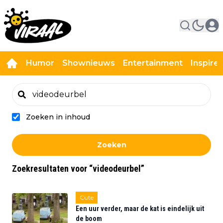
Humor
Shownieuws
Entertainment
Inspire
Zoeken in inhoud
Zoeken
Zoekresultaten voor
“
videodeurbel
”
Cute
Een uur verder, maar de kat is eindelijk uit
de boom