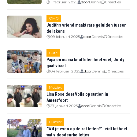
11 februari 2025
door
Dennis
0
reacties
OMG
Judith’s vriend maakt rare geluiden tussen
de lakens
09 februari 2025
door
Dennis
0
reacties
Cute
Papa en mama knuffelen heel veel, Jordy
gaat viraal
04 februari 2025
door
Dennis
0
reacties
Muziek
Lisa Rose doet Voila op station in
Amersfoort
27 januari 2025
door
Dennis
0
reacties
Humor
“Wil je even op de kat letten?” leidt tot heel
wat videodeurbelletjes