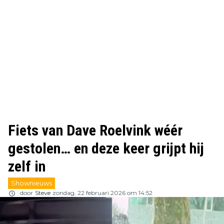
Fiets van Dave Roelvink wéér
gestolen… en deze keer grijpt hij
zelf in
Shownieuws
door
Steve
zondag, 22 februari 2026 om 14:52