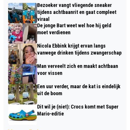
Bezoeker vangt vliegende sneaker
tijdens achtbaanrit en gaat compleet
viraal
De jonge Bart weet wel hoe hij geld
moet verdienen
Nicola Ebbink krijgt ervan langs
vanwege drinken tijdens zwangerschap
Man verveelt zich en maakt achtbaan
voor vissen
Een uur verder, maar de kat is eindelijk
uit de boom
Dit wil je (niet): Crocs komt met Super
Mario-editie