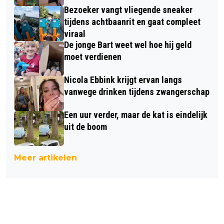
Bezoeker vangt vliegende sneaker
tijdens achtbaanrit en gaat compleet
viraal
De jonge Bart weet wel hoe hij geld
moet verdienen
Nicola Ebbink krijgt ervan langs
vanwege drinken tijdens zwangerschap
Een uur verder, maar de kat is eindelijk
uit de boom
Meer artikelen