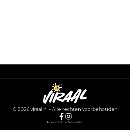
©
2026
viraal.nl
-
Alle rechten voorbehouden
Powered by Newsifier