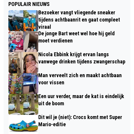
POPULAIR NIEUWS
Bezoeker vangt vliegende sneaker
tijdens achtbaanrit en gaat compleet
viraal
De jonge Bart weet wel hoe hij geld
moet verdienen
Nicola Ebbink krijgt ervan langs
vanwege drinken tijdens zwangerschap
Man verveelt zich en maakt achtbaan
voor vissen
Een uur verder, maar de kat is eindelijk
uit de boom
Dit wil je (niet): Crocs komt met Super
Mario-editie