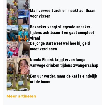
Man verveelt zich en maakt achtbaan
voor vissen
Bezoeker vangt vliegende sneaker
tijdens achtbaanrit en gaat compleet
viraal
De jonge Bart weet wel hoe hij geld
moet verdienen
Nicola Ebbink krijgt ervan langs
vanwege drinken tijdens zwangerschap
Een uur verder, maar de kat is eindelijk
uit de boom
Meer artikelen