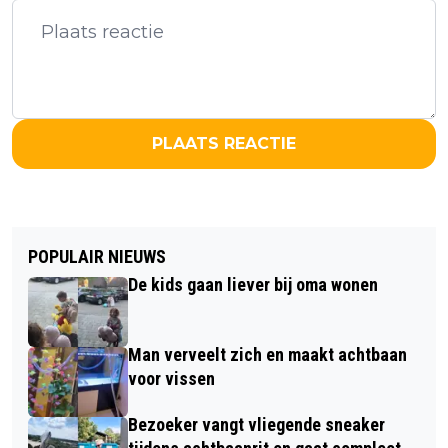
PLAATS REACTIE
POPULAIR NIEUWS
De kids gaan liever bij oma wonen
Man verveelt zich en maakt achtbaan
voor vissen
Bezoeker vangt vliegende sneaker