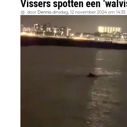
Vissers spotten een ‘walv
door
Dennis
dinsdag, 12 november 2024 om 14:35