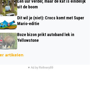
Een uur verder, maar de kat is eindelijk
uit de boom
Dit wil je (niet): Crocs komt met Super
Mario-editie
Boze bizon prikt autoband lek in
Yellowstone
r artikelen
▼ Ad by Refinery89