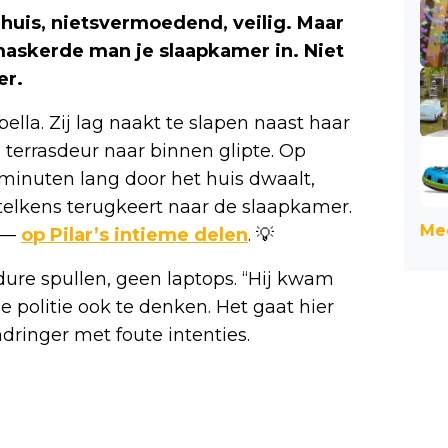
en huis, nietsvermoedend, veilig. Maar
gemaskerde man je slaapkamer in. Niet
er.
lla. Zij lag naakt te slapen naast haar
 terrasdeur naar binnen glipte. Op
minuten lang door het huis dwaalt,
 telkens terugkeert naar de slaapkamer.
Mee
t —
op Pilar’s intieme delen
. 💡
ure spullen, geen laptops. “Hij kwam
 de politie ook te denken. Het gaat hier
dringer met foute intenties.