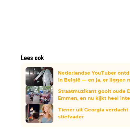
Lees ook
Nederlandse YouTuber ontde
in België — en ja, er liggen n
Straatmuzikant gooit oude D
Emmen, en nu kijkt heel int
Tiener uit Georgia verdach
stiefvader