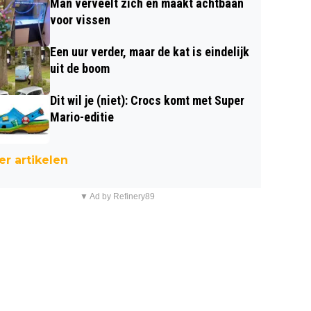
Man verveelt zich en maakt achtbaan
voor vissen
Een uur verder, maar de kat is eindelijk
uit de boom
Dit wil je (niet): Crocs komt met Super
Mario-editie
r artikelen
▼ Ad by Refinery89