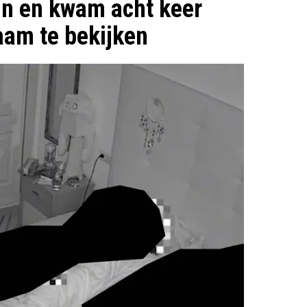
 in en kwam acht keer
aam te bekijken