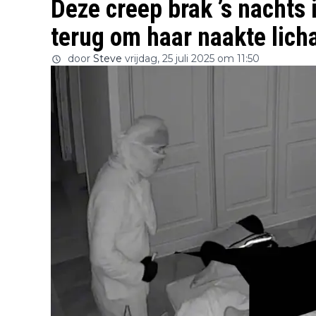
Deze creep brak ’s nachts
terug om haar naakte lich
door
Steve
vrijdag, 25 juli 2025 om 11:50