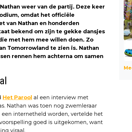
s Nathan weer van de partij. Deze keer
dium, omdat het officiële
ret van Nathan en honderden
taat bekend om zijn te gekke dansjes
 die met hem mee willen doen. Zo
an Tomorrowland te zien is. Nathan
ensen rennen hem achterna om samen
Mee
al
d
Het Parool
al een interview met
was. Nathan was toen nog zwemleraar
 een internetheld worden, vertelde het
voorspelling goed is uitgekomen, want
ng viraal.