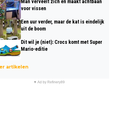
Man verveelt zich en maakt achtbaan
voor vissen
Een uur verder, maar de kat is eindelijk
uit de boom
Dit wil je (niet): Crocs komt met Super
Mario-editie
r artikelen
▼ Ad by Refinery89