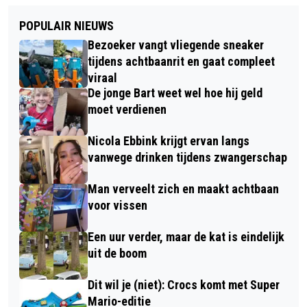
POPULAIR NIEUWS
Bezoeker vangt vliegende sneaker
tijdens achtbaanrit en gaat compleet
viraal
De jonge Bart weet wel hoe hij geld
moet verdienen
Nicola Ebbink krijgt ervan langs
vanwege drinken tijdens zwangerschap
Man verveelt zich en maakt achtbaan
voor vissen
Een uur verder, maar de kat is eindelijk
uit de boom
Dit wil je (niet): Crocs komt met Super
Mario-editie