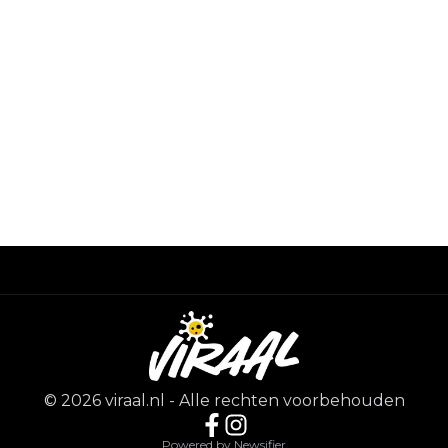
©
2026
viraal.nl
-
Alle rechten voorbehouden
Powered by Newsifier