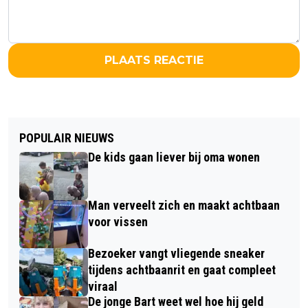
PLAATS REACTIE
POPULAIR NIEUWS
De kids gaan liever bij oma wonen
Man verveelt zich en maakt achtbaan
voor vissen
Bezoeker vangt vliegende sneaker
tijdens achtbaanrit en gaat compleet
viraal
De jonge Bart weet wel hoe hij geld