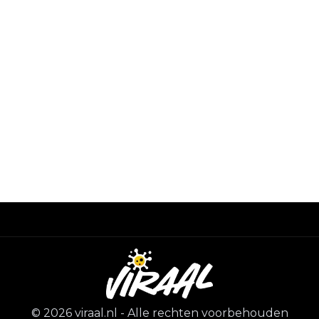
©
2026
viraal.nl
-
Alle rechten voorbehouden