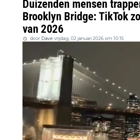
Duizenden mensen trappen
Brooklyn Bridge: TikTok zor
van 2026
door
Dave
vrijdag, 02 januari 2026 om 10:15