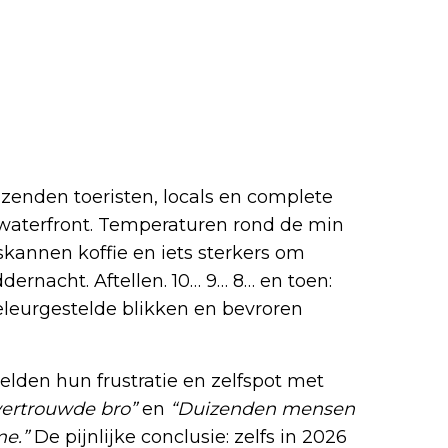
enden toeristen, locals en complete
waterfront. Temperaturen rond de min
skannen koffie en iets sterkers om
dernacht. Aftellen. 10… 9… 8… en toen:
eleurgestelde blikken en bevroren
eelden hun frustratie en zelfspot met
 vertrouwde bro”
en
“Duizenden mensen
me.”
De pijnlijke conclusie: zelfs in 2026