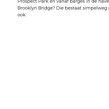
Prospect Park en vanaf barges in de have
Brooklyn Bridge? Die bestaat simpelweg 
ook.