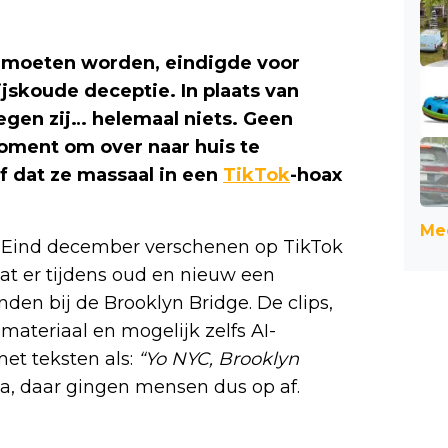
d moeten worden, eindigde voor
jskoude deceptie. In plaats van
egen zij… helemaal niets. Geen
moment om over naar huis te
ef dat ze massaal in een
TikTok
-hoax
Mee
. Eind december verschenen op TikTok
t er tijdens oud en nieuw een
den bij de Brooklyn Bridge. De clips,
ateriaal en mogelijk zelfs AI-
et teksten als:
“Yo NYC, Brooklyn
a, daar gingen mensen dus op af.