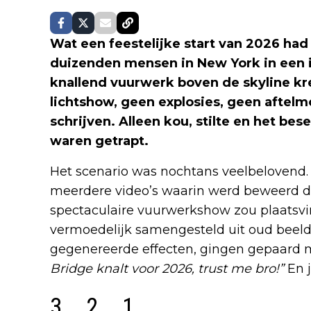
Wat een feestelijke start van 2026 ha
duizenden mensen in New York in een i
knallend vuurwerk boven de skyline kr
lichtshow, geen explosies, geen aftel
schrijven. Alleen kou, stilte en het bes
waren getrapt.
Het scenario was nochtans veelbelovend
meerdere video’s waarin werd beweerd da
spectaculaire vuurwerkshow zou plaatsvin
vermoedelijk samengesteld uit oud beeldm
gegenereerde effecten, gingen gepaard m
Bridge knalt voor 2026, trust me bro!”
En j
3... 2... 1...