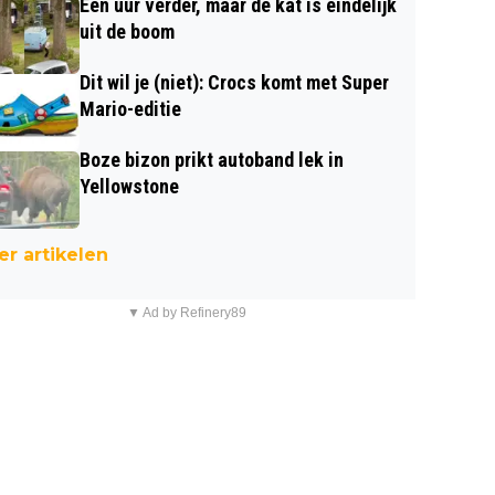
Een uur verder, maar de kat is eindelijk
uit de boom
Dit wil je (niet): Crocs komt met Super
Mario-editie
Boze bizon prikt autoband lek in
Yellowstone
r artikelen
▼ Ad by Refinery89