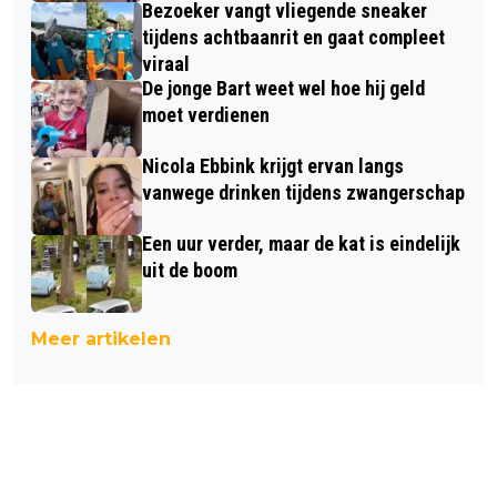
Bezoeker vangt vliegende sneaker
tijdens achtbaanrit en gaat compleet
viraal
De jonge Bart weet wel hoe hij geld
moet verdienen
Nicola Ebbink krijgt ervan langs
vanwege drinken tijdens zwangerschap
Een uur verder, maar de kat is eindelijk
uit de boom
Meer artikelen