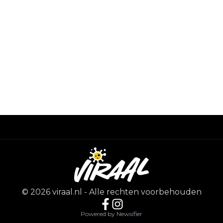
©
2026
viraal.nl
-
Alle rechten voorbehouden
Powered by Newsifier