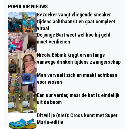
POPULAIR NIEUWS
Bezoeker vangt vliegende sneaker
tijdens achtbaanrit en gaat compleet
viraal
De jonge Bart weet wel hoe hij geld
moet verdienen
Nicola Ebbink krijgt ervan langs
vanwege drinken tijdens zwangerschap
Man verveelt zich en maakt achtbaan
voor vissen
Een uur verder, maar de kat is eindelijk
uit de boom
Dit wil je (niet): Crocs komt met Super
Mario-editie