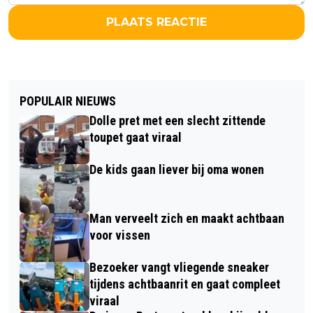
PLAATS REACTIE
POPULAIR NIEUWS
Dolle pret met een slecht zittende
toupet gaat viraal
De kids gaan liever bij oma wonen
Man verveelt zich en maakt achtbaan
voor vissen
Bezoeker vangt vliegende sneaker
tijdens achtbaanrit en gaat compleet
viraal