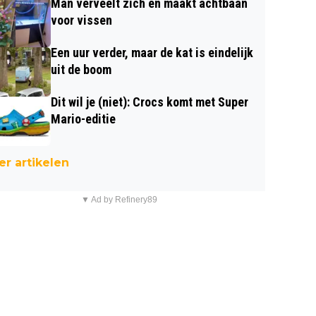
Man verveelt zich en maakt achtbaan
voor vissen
Een uur verder, maar de kat is eindelijk
uit de boom
Dit wil je (niet): Crocs komt met Super
Mario-editie
r artikelen
▼ Ad by Refinery89