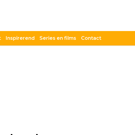
t
Inspirerend
Series en films
Contact