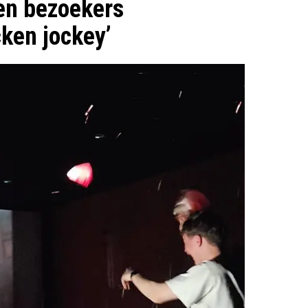
en bezoekers
cken jockey’