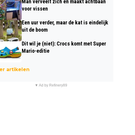
Man verveelt zich en maakt achtbaan
voor vissen
Een uur verder, maar de kat is eindelijk
uit de boom
Dit wil je (niet): Crocs komt met Super
Mario-editie
r artikelen
▼ Ad by Refinery89