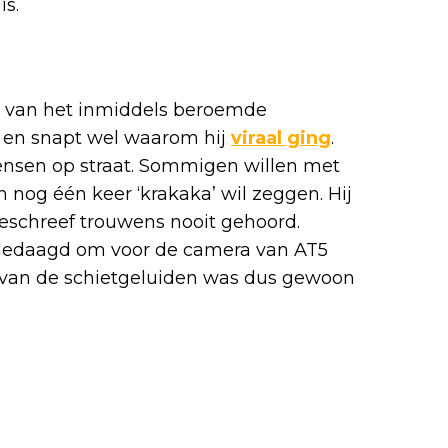
is.
eft van het inmiddels beroemde
 en snapt wel waarom hij
viraal ging
.
ensen op straat. Sommigen willen met
h nog één keer ‘krakaka’ wil zeggen. Hij
beschreef trouwens nooit gehoord.
itgedaagd om voor de camera van AT5
 van de schietgeluiden was dus gewoon