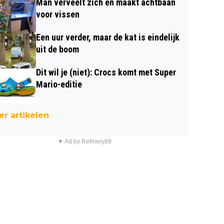
Man verveelt zich en maakt achtbaan
voor vissen
Een uur verder, maar de kat is eindelijk
uit de boom
Dit wil je (niet): Crocs komt met Super
Mario-editie
r artikelen
▼ Ad by Refinery89