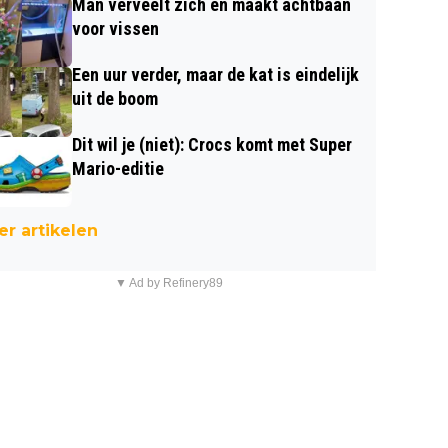
Man verveelt zich en maakt achtbaan
voor vissen
Een uur verder, maar de kat is eindelijk
uit de boom
Dit wil je (niet): Crocs komt met Super
Mario-editie
r artikelen
▼ Ad by Refinery89