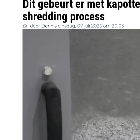
Dit gebeurt er met kapott
shredding process
door
Dennis
dinsdag, 07 juli 2026 om 20:03