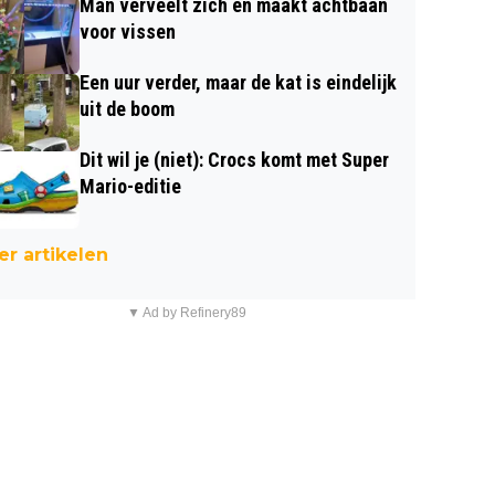
Man verveelt zich en maakt achtbaan
voor vissen
Een uur verder, maar de kat is eindelijk
uit de boom
Dit wil je (niet): Crocs komt met Super
Mario-editie
r artikelen
▼ Ad by Refinery89