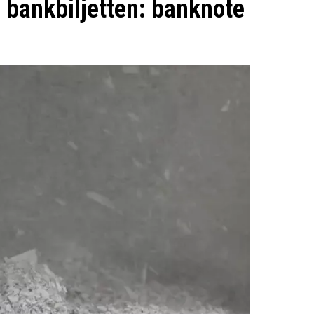
e bankbiljetten: banknote