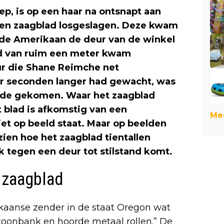
p, is op een haar na ontsnapt aan
 een zaagblad losgeslagen. Deze kwam
 de Amerikaan de deur van de winkel
lad van ruim een meter kwam
deur die Shane Reimche net
ar seconden langer had gewacht, was
einde gekomen. Waar het zaagblad
t blad is afkomstig van een
Mee
et op beeld staat. Maar op beelden
ien hoe het zaagblad tientallen
jk tegen een deur tot stilstand komt.
 zaagblad
kaanse zender in de staat Oregon wat
e toonbank en hoorde metaal rollen.” De