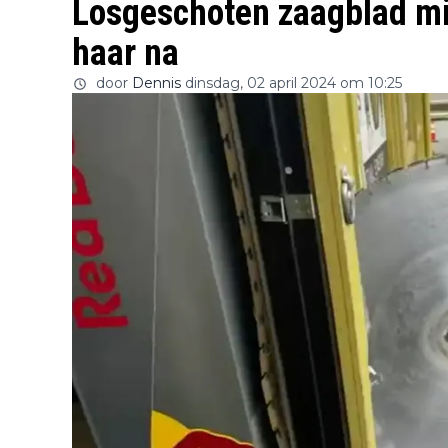
Losgeschoten zaagblad mi
haar na
door
Dennis
dinsdag, 02 april 2024 om 10:25