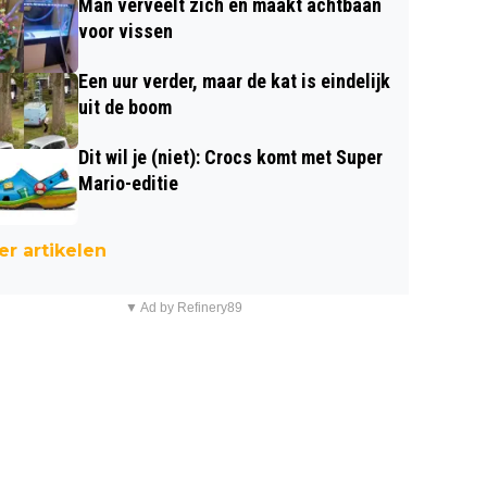
Man verveelt zich en maakt achtbaan
voor vissen
Een uur verder, maar de kat is eindelijk
uit de boom
Dit wil je (niet): Crocs komt met Super
Mario-editie
r artikelen
▼ Ad by Refinery89