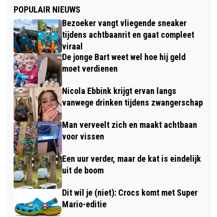
POPULAIR NIEUWS
Bezoeker vangt vliegende sneaker
tijdens achtbaanrit en gaat compleet
viraal
De jonge Bart weet wel hoe hij geld
moet verdienen
Nicola Ebbink krijgt ervan langs
vanwege drinken tijdens zwangerschap
Man verveelt zich en maakt achtbaan
voor vissen
Een uur verder, maar de kat is eindelijk
uit de boom
Dit wil je (niet): Crocs komt met Super
Mario-editie