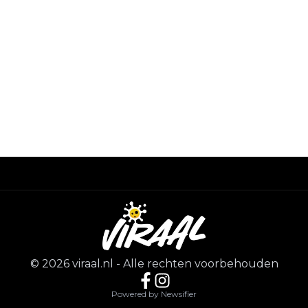
©
2026
viraal.nl
-
Alle rechten voorbehouden
Powered by Newsifier