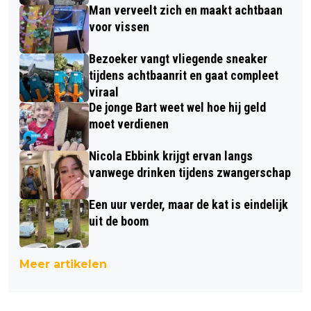
Man verveelt zich en maakt achtbaan
voor vissen
Bezoeker vangt vliegende sneaker
tijdens achtbaanrit en gaat compleet
viraal
De jonge Bart weet wel hoe hij geld
moet verdienen
Nicola Ebbink krijgt ervan langs
vanwege drinken tijdens zwangerschap
Een uur verder, maar de kat is eindelijk
uit de boom
Meer artikelen