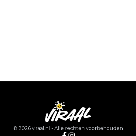
©
2026
viraal.nl
-
Alle rechten voorbehouden