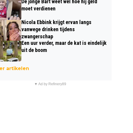
De jonge Bart weet wel hoe hij geld
moet verdienen
Nicola Ebbink krijgt ervan langs
vanwege drinken tijdens
zwangerschap
Een uur verder, maar de kat is eindelijk
uit de boom
r artikelen
▼ Ad by Refinery89