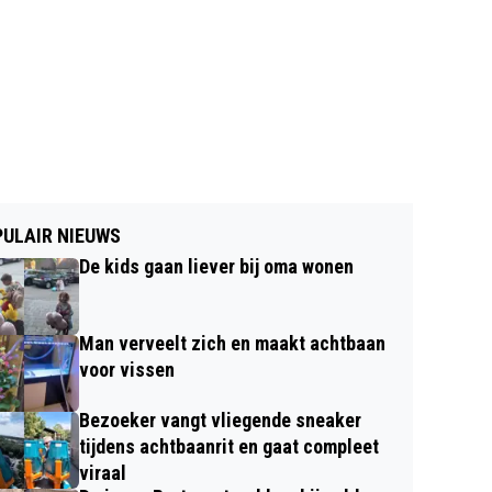
ULAIR NIEUWS
De kids gaan liever bij oma wonen
Man verveelt zich en maakt achtbaan
voor vissen
Bezoeker vangt vliegende sneaker
tijdens achtbaanrit en gaat compleet
viraal