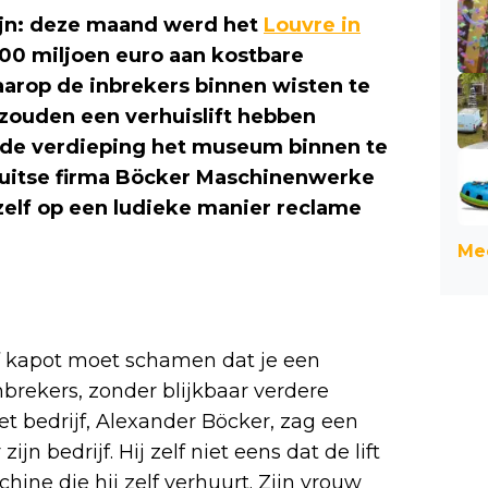
 zijn: deze maand werd het
Louvre in
100 miljoen euro aan kostbare
aarop de inbrekers binnen wisten te
 zouden een verhuislift hebben
ede verdieping het museum binnen te
 Duitse firma Böcker Maschinenwerke
zelf op een ludieke manier reclame
Mee
jf kapot moet schamen dat je een
nbrekers, zonder blijkbaar verdere
et bedrijf, Alexander Böcker, zag een
 bedrijf. Hij zelf niet eens dat de lift
hine die hij zelf verhuurt. Zijn vrouw