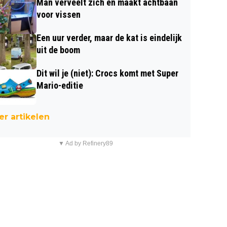
Man verveelt zich en maakt achtbaan
voor vissen
Een uur verder, maar de kat is eindelijk
uit de boom
Dit wil je (niet): Crocs komt met Super
Mario-editie
r artikelen
▼ Ad by Refinery89