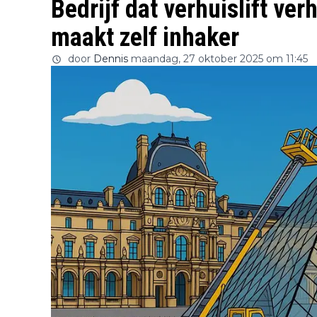
Bedrijf dat verhuislift ve
maakt zelf inhaker
door
Dennis
maandag, 27 oktober 2025 om 11:45