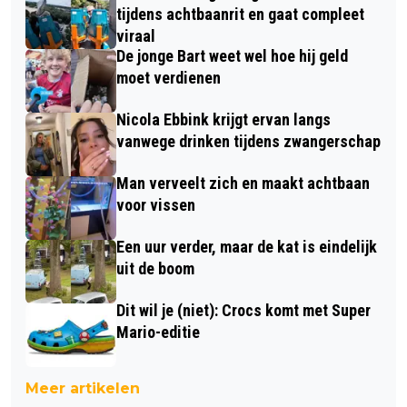
tijdens achtbaanrit en gaat compleet
viraal
De jonge Bart weet wel hoe hij geld
moet verdienen
Nicola Ebbink krijgt ervan langs
vanwege drinken tijdens zwangerschap
Man verveelt zich en maakt achtbaan
voor vissen
Een uur verder, maar de kat is eindelijk
uit de boom
Dit wil je (niet): Crocs komt met Super
Mario-editie
Meer artikelen