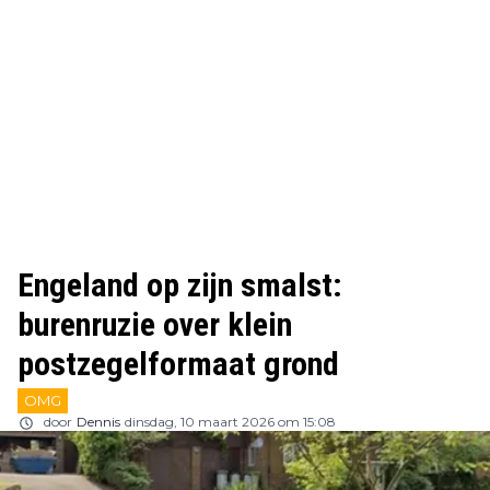
Engeland op zijn smalst:
burenruzie over klein
postzegelformaat grond
OMG
door
Dennis
dinsdag, 10 maart 2026 om 15:08