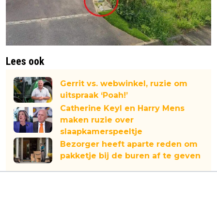
Lees ook
Gerrit vs. webwinkel, ruzie om
uitspraak ‘Poah!’
Catherine Keyl en Harry Mens
maken ruzie over
slaapkamerspeeltje
Bezorger heeft aparte reden om
pakketje bij de buren af te geven