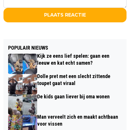
PLAATS REACTIE
POPULAIR NIEUWS
Kijk ze eens lief spelen: gaan een
leeuw en kat echt samen?
Dolle pret met een slecht zittende
toupet gaat viraal
De kids gaan liever bij oma wonen
Man verveelt zich en maakt achtbaan
voor vissen